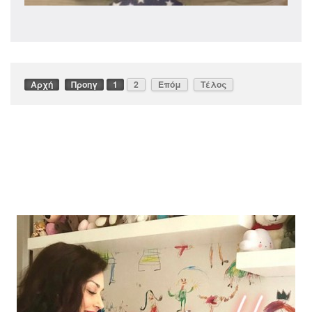
Αρχή
Προηγ
1
2
Επόμ
Τέλος