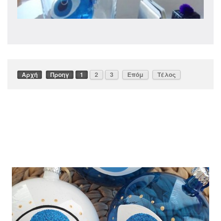
Αρχή
Προηγ
1
2
3
Επόμ
Τέλος